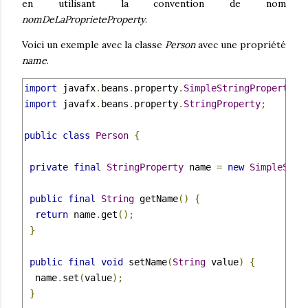
en utilisant la convention de nom
nomDeLaProprieteProperty
.
Voici un exemple avec la classe
Person
avec une propriété
name
.
import
 javafx
.
beans
.
property
.
SimpleStringProperty
;
import
 javafx
.
beans
.
property
.
StringProperty
;
public
class
Person
{
private
final
StringProperty
 name 
=
new
SimpleStri
public
final
String
 getName
()
{
return
 name
.
get
();
}
public
final
void
 setName
(
String
 value
)
{
  name
.
set
(
value
);
}