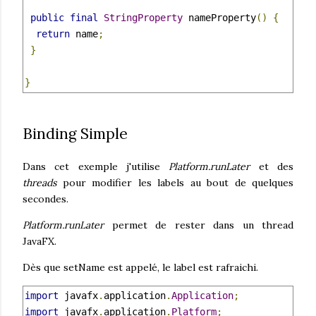
public
final
StringProperty
 nameProperty
()
{
return
 name
;
}
}
Binding Simple
Dans cet exemple j'utilise
Platform.runLater
et des
threads
pour modifier les labels au bout de quelques
secondes.
Platform.runLater
permet de rester dans un thread
JavaFX.
Dès que setName est appelé, le label est rafraichi.
import
 javafx
.
application
.
Application
;
import
 javafx
.
application
.
Platform
;