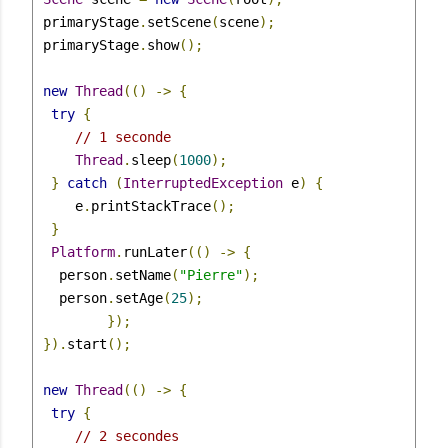
 primaryStage
.
setScene
(
scene
);
 primaryStage
.
show
();
new
Thread
(()
->
{
try
{
// 1 seconde
Thread
.
sleep
(
1000
);
}
catch
(
InterruptedException
 e
)
{
     e
.
printStackTrace
();
}
Platform
.
runLater
(()
->
{
   person
.
setName
(
"Pierre"
);
   person
.
setAge
(
25
);
});
}).
start
();
new
Thread
(()
->
{
try
{
// 2 secondes