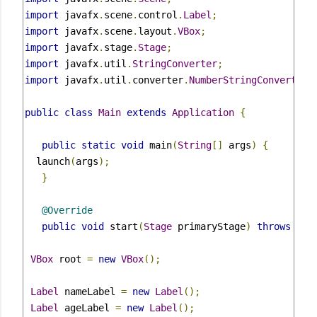
import
 javafx
.
scene
.
control
.
Label
;
import
 javafx
.
scene
.
layout
.
VBox
;
import
 javafx
.
stage
.
Stage
;
import
 javafx
.
util
.
StringConverter
;
import
 javafx
.
util
.
converter
.
NumberStringConverter
;
public
class
Main
extends
Application
{
public
static
void
 main
(
String
[]
 args
)
{
  launch
(
args
);
}
@Override
public
void
 start
(
Stage
 primaryStage
)
throws
Exc
VBox
 root 
=
new
VBox
();
Label
 nameLabel 
=
new
Label
();
Label
 ageLabel 
=
new
Label
();