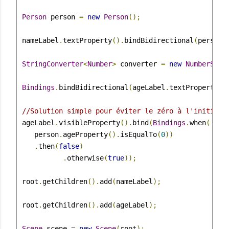
Person
 person 
=
new
Person
();
 nameLabel
.
textProperty
().
bindBidirectional
(
person
.
StringConverter
<
Number
>
 converter 
=
new
NumberStri
Bindings
.
bindBidirectional
(
ageLabel
.
textProperty
()
//Solution simple pour éviter le zéro à l'initiali
 ageLabel
.
visibleProperty
().
bind
(
Bindings
.
when
(
    person
.
ageProperty
().
isEqualTo
(
0
))
.
then
(
false
)
.
otherwise
(
true
));
 root
.
getChildren
().
add
(
nameLabel
);
 root
.
getChildren
().
add
(
ageLabel
);
Scene
 scene 
=
new
Scene
(
root
);