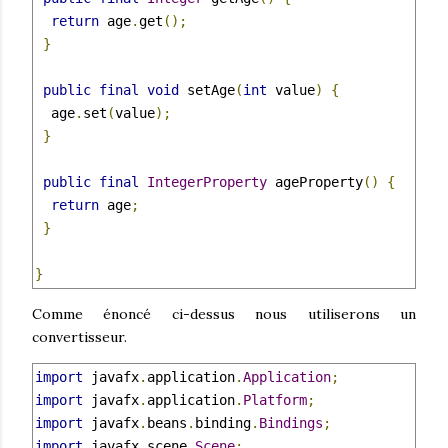
return
 age
.
get
();
}
public
final
void
 setAge
(
int
 value
)
{
  age
.
set
(
value
);
}
public
final
IntegerProperty
 ageProperty
()
{
return
 age
;
}
}
Comme énoncé ci-dessus nous utiliserons un
convertisseur.
import
 javafx
.
application
.
Application
;
import
 javafx
.
application
.
Platform
;
import
 javafx
.
beans
.
binding
.
Bindings
;
import
 javafx
.
scene
.
Scene
;