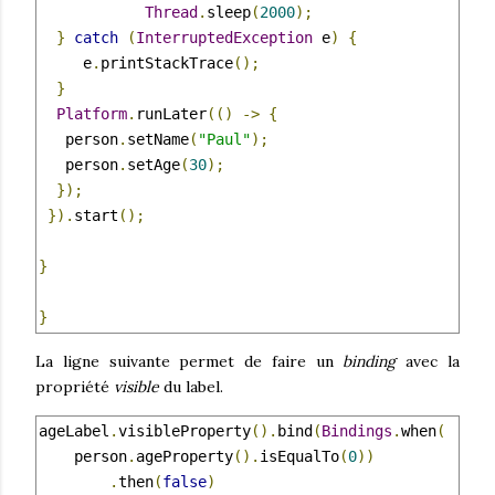
Thread
.
sleep
(
2000
);
}
catch
(
InterruptedException
 e
)
{
     e
.
printStackTrace
();
}
Platform
.
runLater
(()
->
{
   person
.
setName
(
"Paul"
);
   person
.
setAge
(
30
);
});
}).
start
();
}
}
La ligne suivante permet de faire un
binding
avec la
propriété
visible
du label.
ageLabel
.
visibleProperty
().
bind
(
Bindings
.
when
(
    person
.
ageProperty
().
isEqualTo
(
0
))
.
then
(
false
)