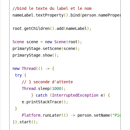
//bind le texte du label et le nom
 nameLabel
.
textProperty
().
bind
(
person
.
nameProperty
(
 root
.
getChildren
().
add
(
nameLabel
);
Scene
 scene 
=
new
Scene
(
root
);
 primaryStage
.
setScene
(
scene
);
 primaryStage
.
show
();
new
Thread
(()
->
{
try
{
// 1 seconde d'attente
Thread
.
sleep
(
1000
);
}
catch
(
InterruptedException
 e
)
{
     e
.
printStackTrace
();
}
Platform
.
runLater
(()
->
 person
.
setName
(
"Pierre
}).
start
();