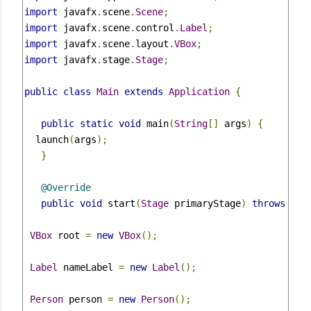
import
 javafx
.
scene
.
Scene
;
import
 javafx
.
scene
.
control
.
Label
;
import
 javafx
.
scene
.
layout
.
VBox
;
import
 javafx
.
stage
.
Stage
;
public
class
Main
extends
Application
{
public
static
void
 main
(
String
[]
 args
)
{
  launch
(
args
);
}
@Override
public
void
 start
(
Stage
 primaryStage
)
throws
Exc
VBox
 root 
=
new
VBox
();
Label
 nameLabel 
=
new
Label
();
Person
 person 
=
new
Person
();