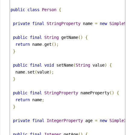
public
class
Person
{
private
final
StringProperty
 name 
=
new
SimpleStri
public
final
String
 getName
()
{
return
 name
.
get
();
}
public
final
void
 setName
(
String
 value
)
{
  name
.
set
(
value
);
}
public
final
StringProperty
 nameProperty
()
{
return
 name
;
}
private
final
IntegerProperty
 age 
=
new
SimpleInte
public
final
Integer
 getAge
()
{