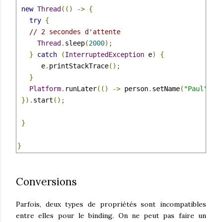
new
Thread
(()
->
{
try
{
// 2 secondes d'attente
Thread
.
sleep
(
2000
);
}
catch
(
InterruptedException
 e
)
{
      e
.
printStackTrace
();
}
Platform
.
runLater
(()
->
 person
.
setName
(
"Paul"
));
}).
start
();
}
}
Conversions
Parfois, deux types de propriétés sont incompatibles
entre elles pour le binding. On ne peut pas faire un