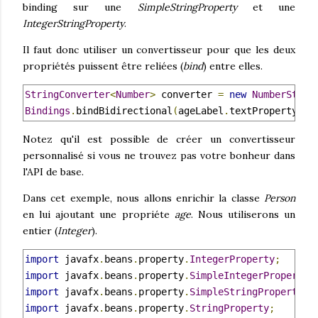
binding sur une
SimpleStringProperty
et une
IntegerStringProperty
.
Il faut donc utiliser un convertisseur pour que les deux
propriétés puissent être reliées (
bind
) entre elles.
StringConverter
<
Number
>
 converter 
=
new
NumberStrin
Bindings
.
bindBidirectional
(
ageLabel
.
textProperty
(),
Notez qu'il est possible de créer un convertisseur
personnalisé si vous ne trouvez pas votre bonheur dans
l'API de base.
Dans cet exemple, nous allons enrichir la classe
Person
en lui ajoutant une propriéte
age
. Nous utiliserons un
entier (
Integer
).
import
 javafx
.
beans
.
property
.
IntegerProperty
;
import
 javafx
.
beans
.
property
.
SimpleIntegerProperty
;
import
 javafx
.
beans
.
property
.
SimpleStringProperty
;
import
 javafx
.
beans
.
property
.
StringProperty
;