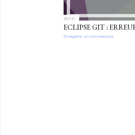
s
26.7.21
Enregistrer un commentaire