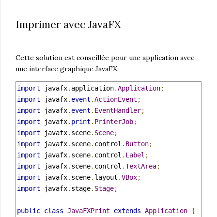
Imprimer avec JavaFX
Cette solution est conseillée pour une application avec
une interface graphique JavaFX.
import
 javafx
.
application
.
Application
;
import
 javafx
.
event
.
ActionEvent
;
import
 javafx
.
event
.
EventHandler
;
import
 javafx
.
print
.
PrinterJob
;
import
 javafx
.
scene
.
Scene
;
import
 javafx
.
scene
.
control
.
Button
;
import
 javafx
.
scene
.
control
.
Label
;
import
 javafx
.
scene
.
control
.
TextArea
;
import
 javafx
.
scene
.
layout
.
VBox
;
import
 javafx
.
stage
.
Stage
;
public
class
JavaFXPrint
extends
Application
{