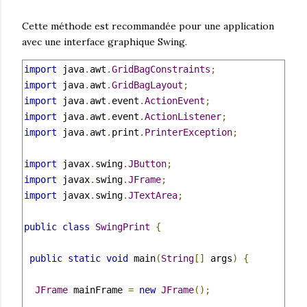
Cette méthode est recommandée pour une application
avec une interface graphique Swing.
import
 java
.
awt
.
GridBagConstraints
;
import
 java
.
awt
.
GridBagLayout
;
import
 java
.
awt
.
event
.
ActionEvent
;
import
 java
.
awt
.
event
.
ActionListener
;
import
 java
.
awt
.
print
.
PrinterException
;
import
 javax
.
swing
.
JButton
;
import
 javax
.
swing
.
JFrame
;
import
 javax
.
swing
.
JTextArea
;
public
class
SwingPrint
{
public
static
void
 main
(
String
[]
 args
)
{
JFrame
 mainFrame 
=
new
JFrame
();