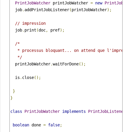
PrintJobWatcher
 printJobWatcher 
=
new
PrintJobWat
  job
.
addPrintJobListener
(
printJobWatcher
);
// impression
  job
.
print
(
doc
,
 pref
);
/*

   * processus bloquant... on attend que l'impressio
   */
  printJobWatcher
.
waitForDone
();
  is
.
close
();
}
}
class
PrintJobWatcher
implements
PrintJobListener
{
boolean
 done 
=
false
;