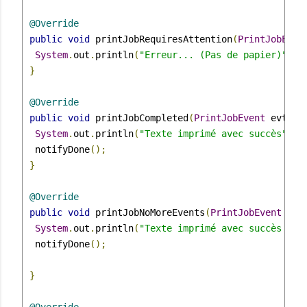
@Override
public
void
 printJobRequiresAttention
(
PrintJobEven
System
.
out
.
println
(
"Erreur... (Pas de papier)"
);
}
@Override
public
void
 printJobCompleted
(
PrintJobEvent
 evt
)
{
System
.
out
.
println
(
"Texte imprimé avec succès"
);
  notifyDone
();
}
@Override
public
void
 printJobNoMoreEvents
(
PrintJobEvent
 arg
System
.
out
.
println
(
"Texte imprimé avec succès (sa
  notifyDone
();
}