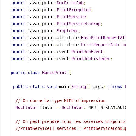
import
 javax
.
print
.
DocPrintJob
;
import
 javax
.
print
.
PrintException
;
import
 javax
.
print
.
PrintService
;
import
 javax
.
print
.
PrintServiceLookup
;
import
 javax
.
print
.
SimpleDoc
;
import
 javax
.
print
.
attribute
.
HashPrintRequestAttrib
import
 javax
.
print
.
attribute
.
PrintRequestAttributeS
import
 javax
.
print
.
event
.
PrintJobEvent
;
import
 javax
.
print
.
event
.
PrintJobListener
;
public
class
BasicPrint
{
public
static
void
 main
(
String
[]
 args
)
throws
Prin
// On donne la type MIME d'impression
DocFlavor
 flavor 
=
DocFlavor
.
INPUT_STREAM
.
AUTOSEN
// On peut prendre tous les services disponibles
//PrintService[] services = PrintServiceLookup.lo