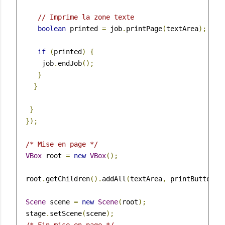
// Imprime la zone texte
boolean
 printed 
=
 job
.
printPage
(
textArea
);
if
(
printed
)
{
      job
.
endJob
();
}
}
}
});
/* Mise en page */
VBox
 root 
=
new
VBox
();
  root
.
getChildren
().
addAll
(
textArea
,
 printButton
,
 
Scene
 scene 
=
new
Scene
(
root
);
  stage
.
setScene
(
scene
);