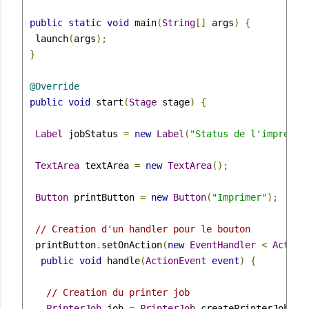
public
static
void
 main
(
String
[]
 args
)
{
  launch
(
args
);
}
@Override
public
void
 start
(
Stage
 stage
)
{
Label
 jobStatus 
=
new
Label
(
"Status de l'impressi
TextArea
 textArea 
=
new
TextArea
();
Button
 printButton 
=
new
Button
(
"Imprimer"
);
// Creation d'un handler pour le bouton
  printButton
.
setOnAction
(
new
EventHandler
<
Action
public
void
 handle
(
ActionEvent
event
)
{
// Creation du printer job
PrinterJob
 job 
=
PrinterJob
.
createPrinterJob
();