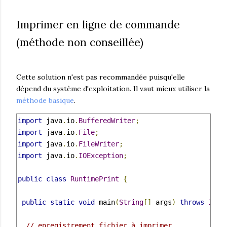
Imprimer en ligne de commande
(méthode non conseillée)
Cette solution n'est pas recommandée puisqu'elle
dépend du système d'exploitation. Il vaut mieux utiliser la
méthode basique
.
import
 java
.
io
.
BufferedWriter
;
import
 java
.
io
.
File
;
import
 java
.
io
.
FileWriter
;
import
 java
.
io
.
IOException
;
public
class
RuntimePrint
{
public
static
void
 main
(
String
[]
 args
)
throws
IOEx
// enregistrement fichier à imprimer