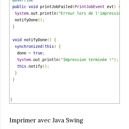
@Override
public
void
 printJobFailed
(
PrintJobEvent
 evt
)
{
System
.
out
.
println
(
"Erreur lors de l'impression"
)
  notifyDone
();
}
void
 notifyDone
()
{
synchronized
(
this
)
{
   done 
=
true
;
System
.
out
.
println
(
"Impression terminée !"
);
this
.
notify
();
}
}
}
Imprimer avec Java Swing