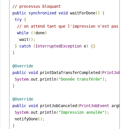
// processus bloquant
public
synchronized
void
 waitForDone
()
{
try
{
// on attend tant que l'impression n'est pas ter
while
(!
done
)
    wait
();
}
catch
(
InterruptedException
 e
)
{}
}
@Override
public
void
 printDataTransferCompleted
(
PrintJobEve
System
.
out
.
println
(
"Donnée transférée"
);
}
@Override
public
void
 printJobCanceled
(
PrintJobEvent
 arg0
)
{
System
.
out
.
println
(
"Impression annulée"
);
  notifyDone
();
}