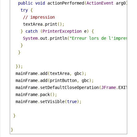
public
void
 actionPerformed
(
ActionEvent
 arg0
)
{
try
{
// impression
     textArea
.
print
();
}
catch
(
PrinterException
 e
)
{
System
.
out
.
println
(
"Erreur lors de l'impressio
}
}
});
  mainFrame
.
add
(
textArea
,
 gbc
);
  mainFrame
.
add
(
printButton
,
 gbc
);
  mainFrame
.
setDefaultCloseOperation
(
JFrame
.
EXIT_ON
  mainFrame
.
pack
();
  mainFrame
.
setVisible
(
true
);
}
}