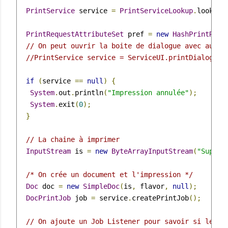
PrintService
 service 
=
PrintServiceLookup
.
lookupD
PrintRequestAttributeSet
 pref 
=
new
HashPrintRequ
// On peut ouvrir la boite de dialogue avec aucun
//PrintService service = ServiceUI.printDialog(nu
if
(
service 
==
null
)
{
System
.
out
.
println
(
"Impression annulée"
);
System
.
exit
(
0
);
}
// La chaine à imprimer
InputStream
 is 
=
new
ByteArrayInputStream
(
"Super 
/* On crée un document et l'impression */
Doc
 doc 
=
new
SimpleDoc
(
is
,
 flavor
,
null
);
DocPrintJob
 job 
=
 service
.
createPrintJob
();
// On ajoute un Job Listener pour savoir si le te