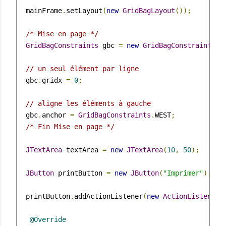
  mainFrame
.
setLayout
(
new
GridBagLayout
());
/* Mise en page */
GridBagConstraints
 gbc 
=
new
GridBagConstraints
()
// un seul élément par ligne
  gbc
.
gridx 
=
0
;
// aligne les éléments à gauche
  gbc
.
anchor 
=
GridBagConstraints
.
WEST
;
/* Fin Mise en page */
JTextArea
 textArea 
=
new
JTextArea
(
10
,
50
);
JButton
 printButton 
=
new
JButton
(
"Imprimer"
);
  printButton
.
addActionListener
(
new
ActionListener
(
@Override