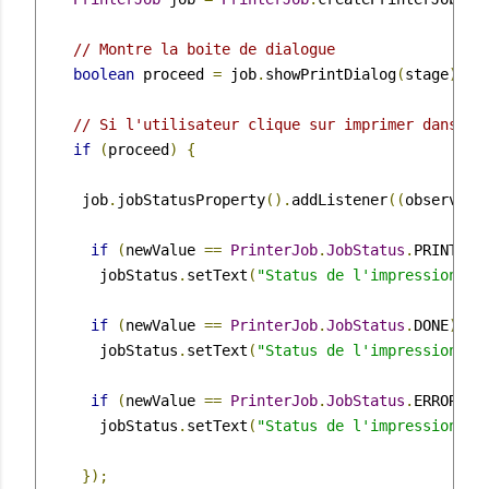
// Montre la boite de dialogue
boolean
 proceed 
=
 job
.
showPrintDialog
(
stage
);
// Si l'utilisateur clique sur imprimer dans la
if
(
proceed
)
{
     job
.
jobStatusProperty
().
addListener
((
observabl
if
(
newValue 
==
PrinterJob
.
JobStatus
.
PRINTING
       jobStatus
.
setText
(
"Status de l'impression : 
if
(
newValue 
==
PrinterJob
.
JobStatus
.
DONE
)
       jobStatus
.
setText
(
"Status de l'impression : 
if
(
newValue 
==
PrinterJob
.
JobStatus
.
ERROR
)
       jobStatus
.
setText
(
"Status de l'impression : 
});