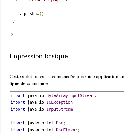
/* Fin mise en page */
  stage
.
show
();
}
}
Impression basique
Cette solution est recommandée pour une application en
ligne de commande.
import
 java
.
io
.
ByteArrayInputStream
;
import
 java
.
io
.
IOException
;
import
 java
.
io
.
InputStream
;
import
 javax
.
print
.
Doc
;
import
 javax
.
print
.
DocFlavor
;