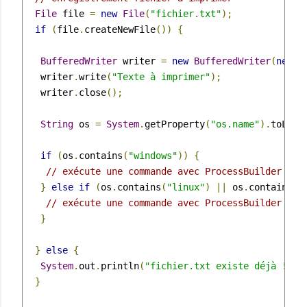
File
 file 
=
new
File
(
"fichier.txt"
);
if
(
file
.
createNewFile
())
{
BufferedWriter
 writer 
=
new
BufferedWriter
(
new
F
   writer
.
write
(
"Texte à imprimer"
);
   writer
.
close
();
String
 os 
=
System
.
getProperty
(
"os.name"
).
toLowe
if
(
os
.
contains
(
"windows"
))
{
// exécute une commande avec ProcessBuilder pou
}
else
if
(
os
.
contains
(
"linux"
)
||
 os
.
contains
(
"
// exécute une commande avec ProcessBuilder pou
}
}
else
{
System
.
out
.
println
(
"fichier.txt existe déjà !"
);
}