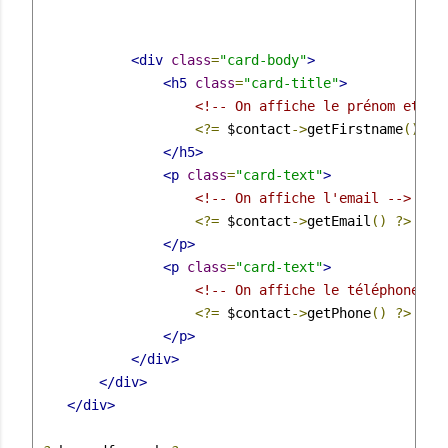
<div
class
=
"card-body"
>
<h5
class
=
"card-title"
>
<!-- On affiche le prénom et le
<?=
 $contact
->
getFirstname
()
?>
</h5>
<p
class
=
"card-text"
>
<!-- On affiche l'email -->
<?=
 $contact
->
getEmail
()
?>
</p>
<p
class
=
"card-text"
>
<!-- On affiche le téléphone --
<?=
 $contact
->
getPhone
()
?>
</p>
</div>
</div>
</div>