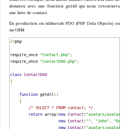
données avec une fonction
getAll
qui nous retournera
une liste de contact.
En production on utiliserait PDO (PHP Data Objects) ou
un ORM
<?
php

require_once 
"Contact.php"
;
require_once 
"ContactDAO.php"
;
class
ContactDAO
{
function
 getAll
()
{
/* SELECT * FROM contact; */
return
 array
(
new
Contact
(
"avatars/avatar3.p
new
Contact
(
""
,
"John"
,
"Doe"
,
new
Contact
(
"avatars/avatar1.p