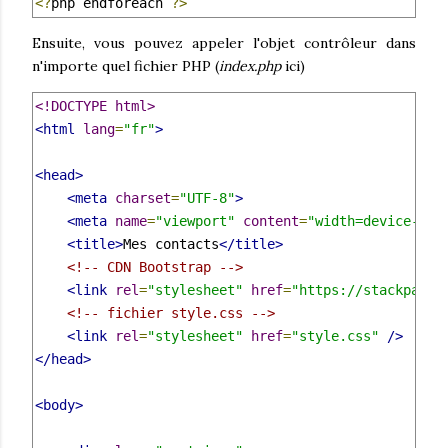
<?
php endforeach 
?>
Ensuite, vous pouvez appeler l'objet contrôleur dans
n'importe quel fichier PHP (
index.php
ici)
<!DOCTYPE html>
<html
lang
=
"fr"
>
<head>
<meta
charset
=
"UTF-8"
>
<meta
name
=
"viewport"
content
=
"width=device-wid
<title>
Mes contacts
</title>
<!-- CDN Bootstrap -->
<link
rel
=
"stylesheet"
href
=
"https://stackpath.
<!-- fichier style.css -->
<link
rel
=
"stylesheet"
href
=
"style.css"
/>
</head>
<body>