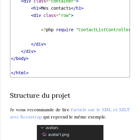
<div
class
=
"container"
>
<h1>
Mes contacts
</h1>
<div
class
=
"row"
>
<?
php 
require
"ContactListController.ph
</div>
</div>
</body>
</html>
Structure du projet
Je vous recommande de lire
l'article sur le XML et XSLT
avec Bootstrap
qui reprend le même exemple.