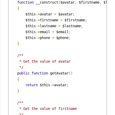
function
 __construct
(
$avatar
,
 $firstname
,
 $last
{
        $this
->
avatar 
=
 $avatar
;
        $this
->
firstname 
=
 $firstname
;
        $this
->
lastname 
=
 $lastname
;
        $this
->
email 
=
 $email
;
        $this
->
phone 
=
 $phone
;
}
/**

     * Get the value of avatar

     */
public
function
 getAvatar
()
{
return
 $this
->
avatar
;
}
/**

     * Get the value of firstname

     */