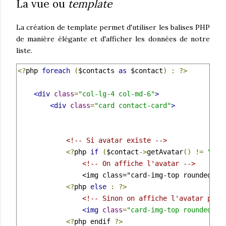
La vue ou
template
La création de template permet d'utiliser les balises PHP
de manière élégante et d'afficher les données de notre
liste.
<?
php 
foreach
(
$contacts 
as
 $contact
)
:
?>
<div
class
=
"col-lg-4 col-md-6"
>
<div
class
=
"card contact-card"
>
<!-- Si avatar existe -->
<?
php 
if
(
$contact
->
getAvatar
()
!=
""
)
<!-- On affiche l'avatar -->
                <img class="card-img-top rounded-ci
<?
php 
else
:
?>
<!-- Sinon on affiche l'avatar par 
<img
class
=
"card-img-top rounded-ci
<?
php endif 
?>