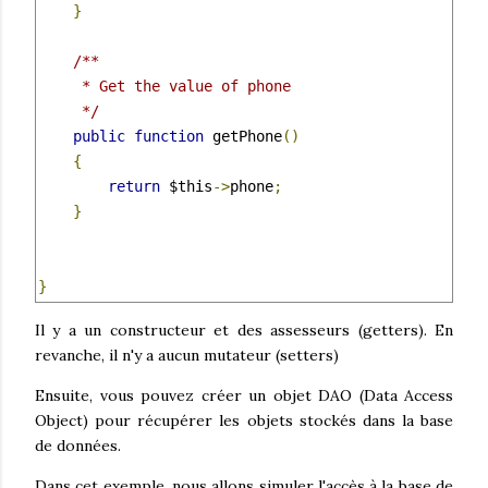
}
/**

     * Get the value of phone

     */
public
function
 getPhone
()
{
return
 $this
->
phone
;
}
}
Il y a un constructeur et des assesseurs (getters). En
revanche, il n'y a aucun mutateur (setters)
Ensuite, vous pouvez créer un objet DAO (Data Access
Object) pour récupérer les objets stockés dans la base
de données.
Dans cet exemple, nous allons simuler l'accès à la base de