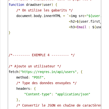
function
 drawUser
(
user
)
{
/* On utilise les gabarits */
    document
.
body
.
innerHTML 
=
`<
img src
=
"${user.ava
<
h2
>
$
{
user
.
first_nam
<
h3
>
Email
:
 $
{
user
.
e
}
/*--------- EXEMPLE 4 --------- */
/* Ajoute un utilisateur */
fetch
(
"https://reqres.in/api/users"
,
{
    method
:
"POST"
,
/* Type des données envoyées */
    headers
:
{
"Content-type"
:
"application/json"
},
/* Convertir le JSON en chaîne de caractères */