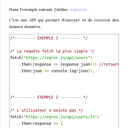
Dans l'exemple suivant, j'utilise
reqres.in
C'est une API qui permet d'envoyer et de recevoir des
fausses données.
/*--------- EXEMPLE 1 --------- */
/* La requête fetch la plus simple */
fetch
(
"https://reqres.in/api/users"
)
.
then
(
response 
=>
 response
.
json
())
//retourne l
.
then
(
json 
=>
 console
.
log
(
json
));
/*--------- EXEMPLE 2 --------- */
/* L'utilisateur n'existe pas */
fetch
(
"https://reqres.in/api/users/23"
)
.
then
(
response 
=>
{