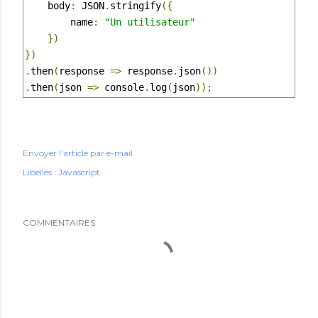
    body
:
 JSON
.
stringify
({
        name
:
"Un utilisateur"
})
})
.
then
(
response 
=>
 response
.
json
())
.
then
(
json 
=>
 console
.
log
(
json
));
Envoyer l'article par e-mail
Libellés :
Javascript
COMMENTAIRES