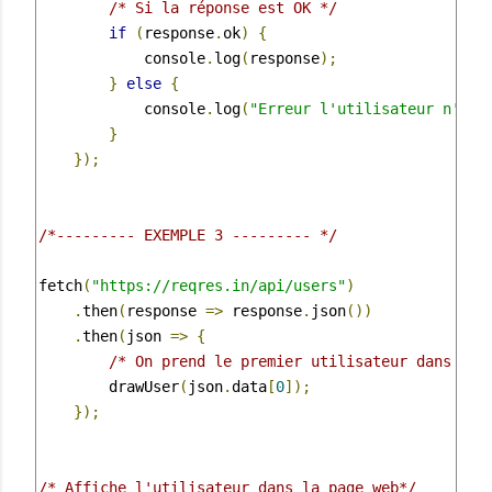
/* Si la réponse est OK */
if
(
response
.
ok
)
{
            console
.
log
(
response
);
}
else
{
            console
.
log
(
"Erreur l'utilisateur n'exi
}
});
/*--------- EXEMPLE 3 --------- */
fetch
(
"https://reqres.in/api/users"
)
.
then
(
response 
=>
 response
.
json
())
.
then
(
json 
=>
{
/* On prend le premier utilisateur dans la 
        drawUser
(
json
.
data
[
0
]);
});
/* Affiche l'utilisateur dans la page web*/