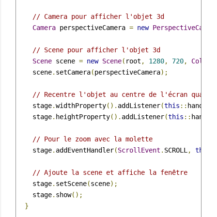
// Camera pour afficher l'objet 3d
Camera
 perspectiveCamera 
=
new
PerspectiveCamer
// Scene pour afficher l'objet 3d
Scene
 scene 
=
new
Scene
(
root
,
1280
,
720
,
Color
.
    scene
.
setCamera
(
perspectiveCamera
);
// Recentre l'objet au centre de l'écran quand 
    stage
.
widthProperty
().
addListener
(
this
::
handleW
    stage
.
heightProperty
().
addListener
(
this
::
handle
// Pour le zoom avec la molette
    stage
.
addEventHandler
(
ScrollEvent
.
SCROLL
,
this
:
// Ajoute la scene et affiche la fenêtre
    stage
.
setScene
(
scene
);
    stage
.
show
();
}