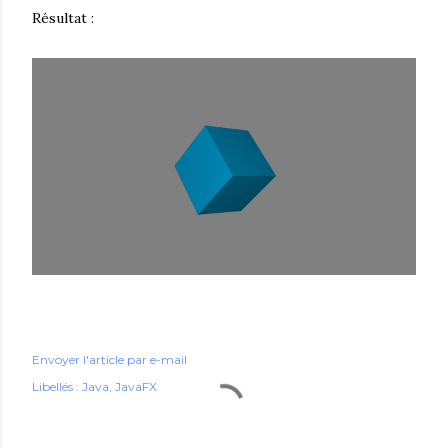
Résultat :
Envoyer l'article par e-mail
Libellés :
Java
JavaFX