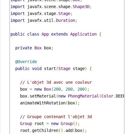
import
 javafx
.
scene
.
shape
.
Shape3D
;
import
 javafx
.
stage
.
Stage
;
import
 javafx
.
util
.
Duration
;
public
class
App
extends
Application
{
private
Box
 box
;
@Override
public
void
 start
(
Stage
 stage
)
{
// L'objet 3d avec une couleur
    box 
=
new
Box
(
200
,
200
,
200
);
    box
.
setMaterial
(
new
PhongMaterial
(
Color
.
DEEPSKY
    animateWithRotation
(
box
);
// Groupe contenant l'objet 3d
Group
 root 
=
new
Group
();
    root
.
getChildren
().
add
(
box
);