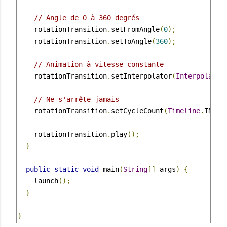
// Angle de 0 à 360 degrés
    rotationTransition
.
setFromAngle
(
0
);
    rotationTransition
.
setToAngle
(
360
);
// Animation à vitesse constante
    rotationTransition
.
setInterpolator
(
Interpolator
// Ne s'arrête jamais
    rotationTransition
.
setCycleCount
(
Timeline
.
INDEF
    rotationTransition
.
play
();
}
public
static
void
 main
(
String
[]
 args
)
{
    launch
();
}
}