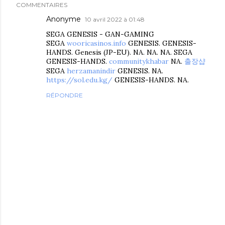
COMMENTAIRES
Anonyme
10 avril 2022 à 01:48
SEGA GENESIS - GAN-GAMING
SEGA
wooricasinos.info
GENESIS. GENESIS-
HANDS. Genesis (JP-EU). NA. NA. NA. SEGA
GENESIS-HANDS.
communitykhabar
NA.
출장샵
SEGA
herzamanindir
GENESIS. NA.
https://sol.edu.kg/
GENESIS-HANDS. NA.
RÉPONDRE