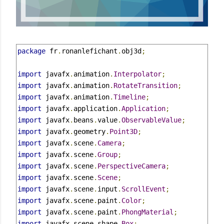
package
 fr
.
ronanlefichant
.
obj3d
;
import
 javafx
.
animation
.
Interpolator
;
import
 javafx
.
animation
.
RotateTransition
;
import
 javafx
.
animation
.
Timeline
;
import
 javafx
.
application
.
Application
;
import
 javafx
.
beans
.
value
.
ObservableValue
;
import
 javafx
.
geometry
.
Point3D
;
import
 javafx
.
scene
.
Camera
;
import
 javafx
.
scene
.
Group
;
import
 javafx
.
scene
.
PerspectiveCamera
;
import
 javafx
.
scene
.
Scene
;
import
 javafx
.
scene
.
input
.
ScrollEvent
;
import
 javafx
.
scene
.
paint
.
Color
;
import
 javafx
.
scene
.
paint
.
PhongMaterial
;
import
 javafx
.
scene
.
shape
.
Box
;