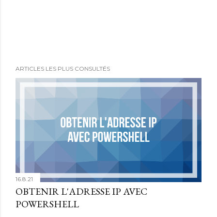
o
m
m
e
n
t
ARTICLES LES PLUS CONSULTÉS
a
i
r
e
16.8.21
OBTENIR L'ADRESSE IP AVEC
POWERSHELL