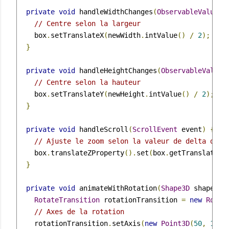
private
void
 handleWidthChanges
(
ObservableValue
<
// Centre selon la largeur
    box
.
setTranslateX
(
newWidth
.
intValue
()
/
2
);
}
private
void
 handleHeightChanges
(
ObservableValue
// Centre selon la hauteur
    box
.
setTranslateY
(
newHeight
.
intValue
()
/
2
);
}
private
void
 handleScroll
(
ScrollEvent
 event
)
{
// Ajuste le zoom selon la valeur de delta de l
    box
.
translateZProperty
().
set
(
box
.
getTranslateZ
(
}
private
void
 animateWithRotation
(
Shape3D
 shape
)
{
RotateTransition
 rotationTransition 
=
new
Rotat
// Axes de la rotation
    rotationTransition
.
setAxis
(
new
Point3D
(
50
,
10
,