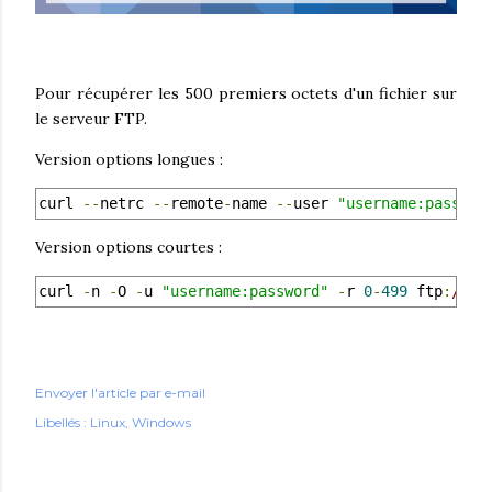
Pour récupérer les 500 premiers octets d'un fichier sur
le serveur FTP.
Version options longues :
curl 
--
netrc 
--
remote
-
name 
--
user 
"username:passwor
Version options courtes :
curl 
-
n 
-
O 
-
u 
"username:password"
-
r 
0
-
499
 ftp
:
//ho
Envoyer l'article par e-mail
Libellés :
Linux
Windows